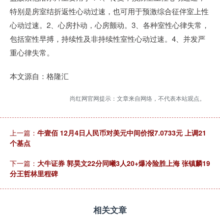
特别是房室结折返性心动过速，也可用于预激综合征伴室上性
心动过速。2、心房扑动，心房颤动。3、各种室性心律失常，
包括室性早搏，持续性及非持续性室性心动过速。4、并发严
重心律失常。
本文源自：格隆汇
尚红网官网提示：文章来自网络，不代表本站观点。
上一篇：
牛壹佰 12月4日人民币对美元中间价报7.0733元 上调21
个基点
下一篇：
大牛证券 郭昊文22分同曦3人20+爆冷险胜上海 张镇麟19
分王哲林里程碑
相关文章