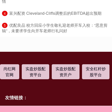
情
​富兴配资 Cleveland-Cliffs调整后的EBITDA超出预期
4
​优配良品 校方回应小学生敬礼迎老师开车入校：“恶意剪
5
辑”，未要求学生向开车老师行礼问好
尚红网
实盘炒股配
实盘炒股配
安全杠杆炒
官网
资平台
资开户
股平台
友情链接：