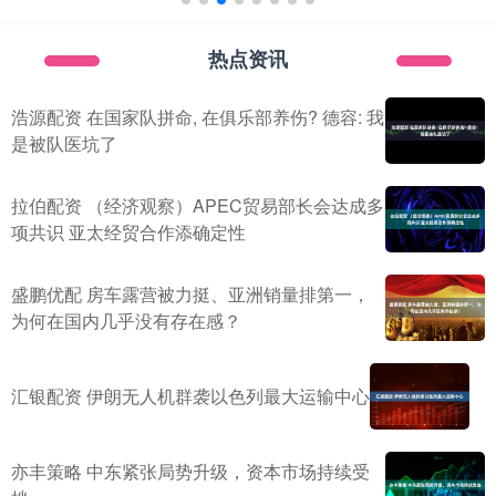
热点资讯
浩源配资 在国家队拼命, 在俱乐部养伤? 德容: 我
是被队医坑了
拉伯配资 （经济观察）APEC贸易部长会达成多
项共识 亚太经贸合作添确定性
盛鹏优配 房车露营被力挺、亚洲销量排第一，
为何在国内几乎没有存在感？
汇银配资 伊朗无人机群袭以色列最大运输中心
亦丰策略 中东紧张局势升级，资本市场持续受