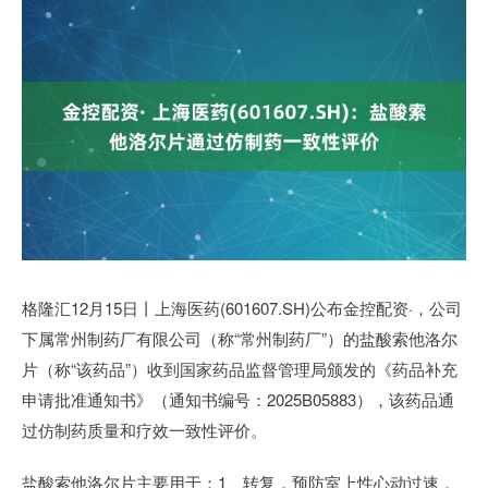
格隆汇12月15日丨上海医药(601607.SH)公布金控配资·，公司
下属常州制药厂有限公司（称“常州制药厂”）的盐酸索他洛尔
片（称“该药品”）收到国家药品监督管理局颁发的《药品补充
申请批准通知书》（通知书编号：2025B05883），该药品通
过仿制药质量和疗效一致性评价。
盐酸索他洛尔片主要用于：1、转复，预防室上性心动过速，