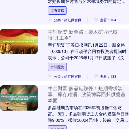
对她长期在时尚与艺术领域努力的肯定。
展开剩余36% 既然布鲁克林已经做出了自
点石策略
己的选....
分类：尚红网官网
查看：104
宇轩配资 新金路：栗木矿业已取
得“开工令”
宇轩配资 证券日报网讯1月22日，新金路
（000510）在互动平台回答投资者提问时
表示，公司于2026年1月17日披露了《关于
子公司广西有色栗木矿业有限公司收到....
宇轩配资
分类：尚红网官网
查看：133
牛金财富 多晶硅跌停！短期需求淡
季、库存难消...政策博弈回归供需基
本面
多晶硅期货市场在2026年初遇挫牛金财
富。 8日，多晶硅期货主力合约遭遇单日暴
跌9.00%，报收56024元/吨，较前一交易日
结算价重挫5300元，盘中最低触及....