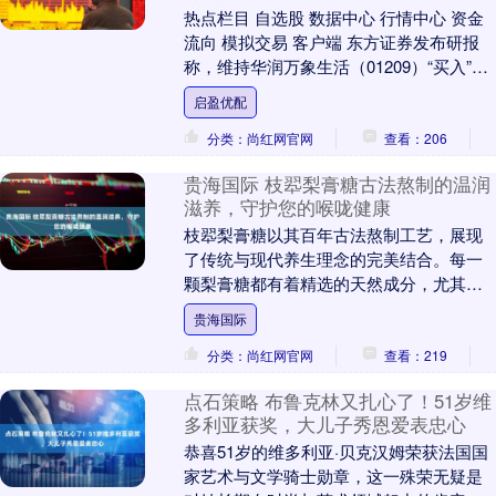
热点栏目 自选股 数据中心 行情中心 资金
流向 模拟交易 客户端 东方证券发布研报
称，维持华润万象生活（01209）“买入”评
级，目标价52.55港元，其依托母....
启盈优配
分类：尚红网官网
查看：206
贵海国际 枝翆梨膏糖古法熬制的温润
滋养，守护您的喉咙健康
枝翆梨膏糖以其百年古法熬制工艺，展现
了传统与现代养生理念的完美结合。每一
颗梨膏糖都有着精选的天然成分，尤其是
新鲜的雪梨，这种温润入喉的滋养让人倍
贵海国际
感安心。健康无添....
分类：尚红网官网
查看：219
点石策略 布鲁克林又扎心了！51岁维
多利亚获奖，大儿子秀恩爱表忠心
恭喜51岁的维多利亚·贝克汉姆荣获法国国
家艺术与文学骑士勋章，这一殊荣无疑是