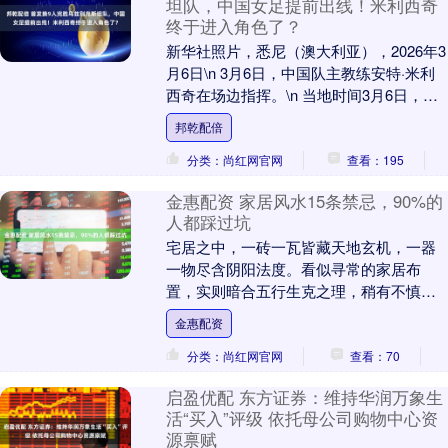
坦队，中国女足提前出线！米利西奇
终于进入角色了？
新华社照片，悉尼（澳大利亚），2026年3
月6日\n 3月6日，中国队主教练安特·米利
西奇在场边指挥。\n 当地时间3月6日，在
澳大利亚悉尼举行的2026年女足....
邦乾配倍
分类：尚红网官网
查看：195
金惠配资 家居风水15条禁忌，90%的
人都踩过坑
宅居之中，一砖一瓦皆藏天地玄机，一器
一物尽含阴阳法度。看似寻常的家居布
置，实则暗合五行生克之理，稍有不慎便
可能触犯风水禁忌，影响气场流转与居住
金惠配资
吉凶。那么，这些风....
分类：尚红网官网
查看：70
启盈优配 东方证券：维持华润万象生
活“买入”评级 依托母公司购物中心资
源禀赋