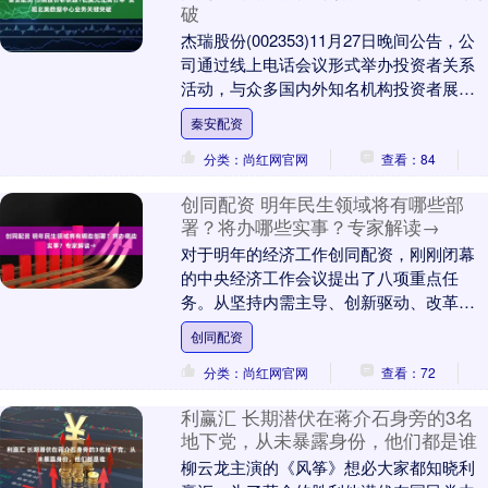
破
杰瑞股份(002353)11月27日晚间公告，公
司通过线上电话会议形式举办投资者关系
活动，与众多国内外知名机构投资者展开
交流。活动中，公司正式披露已签署北美
秦安配资
数据....
分类：尚红网官网
查看：84
创同配资 明年民生领域将有哪些部
署？将办哪些实事？专家解读→
对于明年的经济工作创同配资，刚刚闭幕
的中央经济工作会议提出了八项重点任
务。从坚持内需主导、创新驱动、改革攻
坚、对外开放、协调发展、“双碳”引领、民
创同配资
生为大和化解重....
分类：尚红网官网
查看：72
利赢汇 长期潜伏在蒋介石身旁的3名
地下党，从未暴露身份，他们都是谁
柳云龙主演的《风筝》想必大家都知晓利