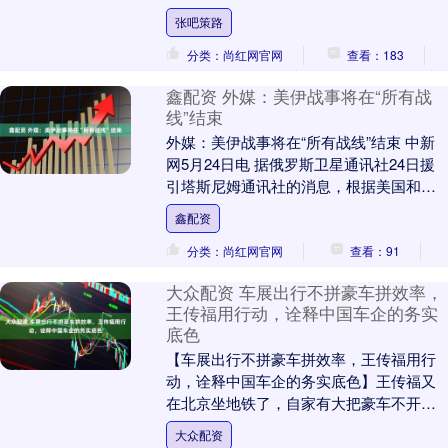
一事发表了看法。 皮尔洛已准备好接任意
张吧策路
大利....
分类：尚红网官网
查看：183
鑫配资 外媒：美伊战事将在“所有战
线”结束
外媒：美伊战事将在“所有战线”结束 中新
网5月24日电 据俄罗斯卫星通讯社24日援
引塔斯尼姆通讯社的消息，根据美国和伊
朗达成的初步协议，美伊之间的敌对行动
鑫配资
将在包....
分类：尚红网官网
查看：91
大众配资 车展出行不拼豪车拼效率，
王传福用行动，诠释中国车企的务实
底色
【车展出行不拼豪车拼效率，王传福用行
动，诠释中国车企的务实底色】王传福又
在北京坐地铁了，自家有大把豪车不开，
就是为了出行效率携带李柯和李云飞等高
大众配资
管挤地铁，真接地....