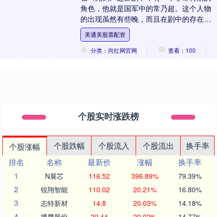
角色，他就是国军中的常乃超。这个人物
的出现虽然有些晚，而且在剧中的存在感
并不算强，但他的作用却非常重要。实际
美通美股票配资
上美通美股票配资....
分类：尚红网官网
查看：100
个股实时涨跌榜
个股跌幅
个股流入
个股流出
换手率
个股涨幅
排名
名称
最新价
涨幅
换手率
1
N展芯
116.52
396.89%
79.39%
2
锐翔智能
110.02
20.21%
16.80%
3
志特新材
14.8
20.03%
14.18%
4
博腾股份
20.44
20.02%
14.77%