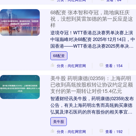
68配资 张本智和夺冠，跪地疯狂庆
祝，没想到莫雷加德的第一反应是这
样
逆境夺冠！WTT香港总决赛男单决赛上演
中瑞巅峰对决68配资 2025年12月14日，中
国香港——WTT香港总决赛2025男单决赛
在张本智和与特鲁斯·之间展开，两....
68配资
分类：尚红网官网
查看：154
美牛股 药明康德(02359)：上海药明
已收到高瓴按股权转让协议约定足额
支付的第一期转让对价15.4亿元
智通财经讯美牛股，药明康德(02359)发布
公告，有关上海药明出售而高瓴购买康德
弘翼及津石医药的所有股份的相关事宜。
截至本公告日期，上海药明已收到高瓴按
美牛股
股权转让....
分类：尚红网官网
查看：192