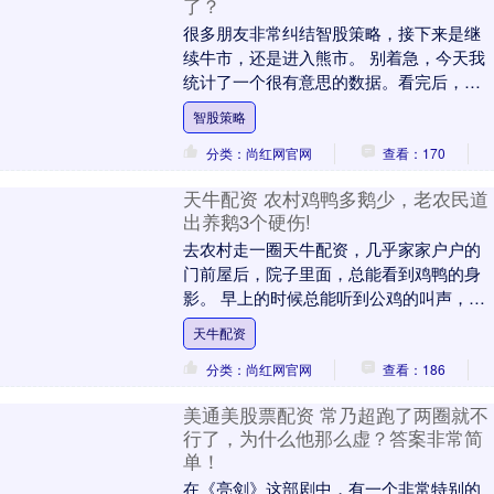
了？
很多朋友非常纠结智股策略，接下来是继
续牛市，还是进入熊市。 别着急，今天我
统计了一个很有意思的数据。看完后，你
心里就有答案了（如果不想看过程，可以
智股策略
直接拉到最后看....
分类：尚红网官网
查看：170
天牛配资 农村鸡鸭多鹅少，老农民道
出养鹅3个硬伤!
去农村走一圈天牛配资，几乎家家户户的
门前屋后，院子里面，总能看到鸡鸭的身
影。 早上的时候总能听到公鸡的叫声，中
午的时候能听到母鸡下蛋的叫声。 在池塘
天牛配资
里面能看到鸭....
分类：尚红网官网
查看：186
美通美股票配资 常乃超跑了两圈就不
行了，为什么他那么虚？答案非常简
单！
在《亮剑》这部剧中，有一个非常特别的