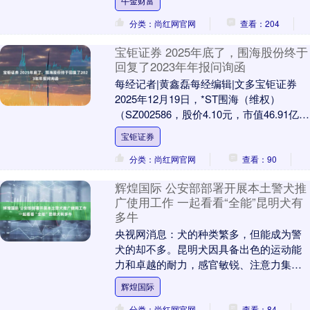
牛金财富
分类：尚红网官网
查看：204
宝钜证券 2025年底了，围海股份终于
回复了2023年年报问询函
每经记者|黄鑫磊每经编辑|文多宝钜证券
2025年12月19日，*ST围海（维权）
（SZ002586，股价4.10元，市值46.91亿
元，即围海股份）终于回复了....
宝钜证券
分类：尚红网官网
查看：90
辉煌国际 公安部部署开展本土警犬推
广使用工作 一起看看“全能”昆明犬有
多牛
央视网消息：犬的种类繁多，但能成为警
犬的却不多。昆明犬因具备出色的运动能
力和卓越的耐力，感官敏锐、注意力集
中、嗅觉灵敏、适应性强等优点辉煌国
辉煌国际
际，成为了警犬中的佼....
分类：尚红网官网
查看：84