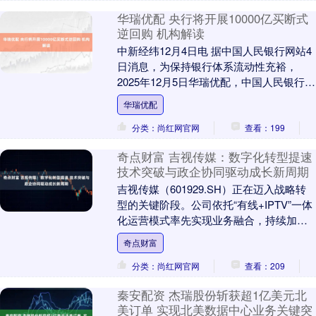
华瑞优配 央行将开展10000亿买断式
逆回购 机构解读
中新经纬12月4日电 据中国人民银行网站4
日消息，为保持银行体系流动性充裕，
2025年12月5日华瑞优配，中国人民银行将
以固定数量、利率招标、多重价位中标方
华瑞优配
式开....
分类：尚红网官网
查看：199
奇点财富 吉视传媒：数字化转型提速
技术突破与政企协同驱动成长新周期
吉视传媒（601929.SH）正在迈入战略转
型的关键阶段。公司依托“有线+IPTV”一体
化运营模式率先实现业务融合，持续加码
政企数字化服务、AI与数据要素业务及....
奇点财富
分类：尚红网官网
查看：209
秦安配资 杰瑞股份斩获超1亿美元北
美订单 实现北美数据中心业务关键突