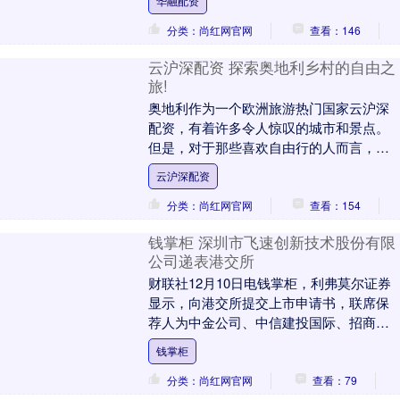
华融配资
分类：尚红网官网
查看：146
云沪深配资 探索奥地利乡村的自由之
旅!
奥地利作为一个欧洲旅游热门国家云沪深
配资，有着许多令人惊叹的城市和景点。
但是，对于那些喜欢自由行的人而言，穿
越奥地利的乡村才是真正的宝藏。 从维也
云沪深配资
纳出发云沪深配....
分类：尚红网官网
查看：154
钱掌柜 深圳市飞速创新技术股份有限
公司递表港交所
财联社12月10日电钱掌柜，利弗莫尔证券
显示，向港交所提交上市申请书，联席保
荐人为中金公司、中信建投国际、招商证
券国际。....
钱掌柜
分类：尚红网官网
查看：79