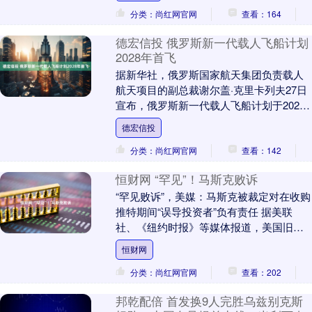
分类：尚红网官网
查看：164
德宏信投 俄罗斯新一代载人飞船计划
2028年首飞
据新华社，俄罗斯国家航天集团负责载人
航天项目的副总裁谢尔盖·克里卡列夫27日
宣布，俄罗斯新一代载人飞船计划于2028
年首飞。 举报 相关阅读 2026国家立法
德宏信投
新....
分类：尚红网官网
查看：142
恒财网 “罕见”！马斯克败诉
“罕见败诉”，美媒：马斯克被裁定对在收购
推特期间“误导投资者”负有责任 据美联
社、《纽约时报》等媒体报道，美国旧金
山联邦法院陪审团当地时间20日裁定，美
恒财网
国企业家....
分类：尚红网官网
查看：202
邦乾配倍 首发换9人完胜乌兹别克斯