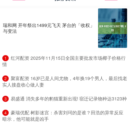
瑞和网 开年祭出1499元飞天 茅台的「收权」
与变法
​红河配资 2025年11月15日全国主要批发市场椰子价格行
1
情
​聚富配资 16岁已是人间尤物，4年换19个男人，最后找老
2
实人接盘收心做人妻
​易盛通 消失多年的豹猫重新出现! 宿迁记录物种达3123种
3
​豪瑞优配 树影迷宫：杀害刘珂的是谁？田浩的异常反应
4
暗示，他可能就是凶手