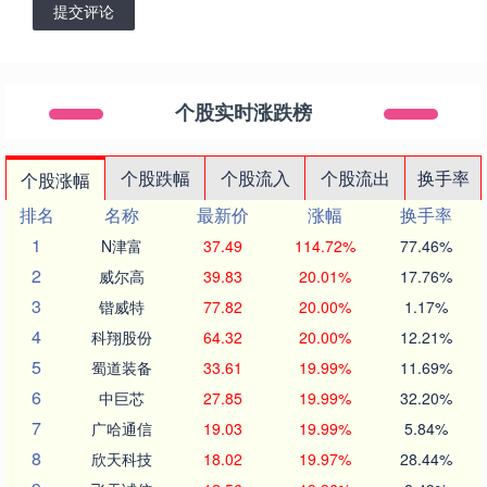
提交评论
个股实时涨跌榜
个股跌幅
个股流入
个股流出
换手率
个股涨幅
排名
名称
最新价
涨幅
换手率
1
N津富
37.49
114.72%
77.46%
2
威尔高
39.83
20.01%
17.76%
3
锴威特
77.82
20.00%
1.17%
4
科翔股份
64.32
20.00%
12.21%
5
蜀道装备
33.61
19.99%
11.69%
6
中巨芯
27.85
19.99%
32.20%
7
广哈通信
19.03
19.99%
5.84%
8
欣天科技
18.02
19.97%
28.44%