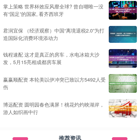
掌上策略 世界杯效应风靡全球? 曾自嘲唯一没
有“国足”的国家, 看齐西班牙
君润宜保 （经济观察）中国“离境退税2.0”为打
造国际化消费环境添动力
钱程速配 这才是真正的房车，水电冰箱大沙
发，5月15亮相成都房车展
赢赢顺配资 本轮美以伊冲突已致以方5492人受
伤
博远配资 圆明园春色满屏！桃花灼灼映湖岸，
游人如织画中行
推荐资讯