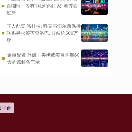
自嘲唯一没有“国足”的国家, 看齐西
班牙
宜人配资 佩杜拉: 科莫与切尔西保持
联系寻求签下查洛巴, 分歧约500万
欧
金惠配资 外媒：美伊或签署为期60
天的谅解备忘录
股平台