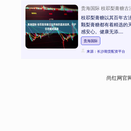
贵海国际 枝翆梨膏糖
枝翆梨膏糖以其百年古
颗梨膏糖都有着精选的
感安心。健康无添....
贵海国际
来源：长沙期货配资平台
尚红网官