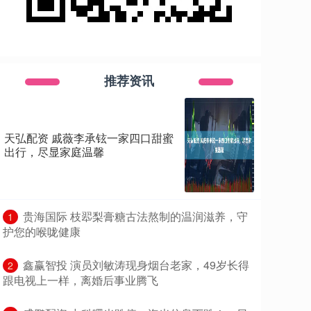
推荐资讯
天弘配资 戚薇李承铉一家四口甜蜜
出行，尽显家庭温馨
​贵海国际 枝翆梨膏糖古法熬制的温润滋养，守
1
护您的喉咙健康
​鑫赢智投 演员刘敏涛现身烟台老家，49岁长得
2
跟电视上一样，离婚后事业腾飞