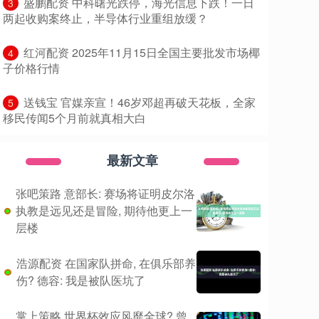
​盛鹏配资 中科曙光跌停，海光信息下跌！一日
3
两起收购案终止，半导体行业重组放缓？
​红河配资 2025年11月15日全国主要批发市场椰
4
子价格行情
​送钱宝 官媒亲宣！46岁邓超再破天花板，全家
5
移民传闻5个月前就真相大白
最新文章
张吧策路 意部长: 赛场将证明皮尔洛
执教是远见还是冒险, 期待他更上一
层楼
浩源配资 在国家队拼命, 在俱乐部养
伤? 德容: 我是被队医坑了
掌上策略 世界杯效应风靡全球? 曾