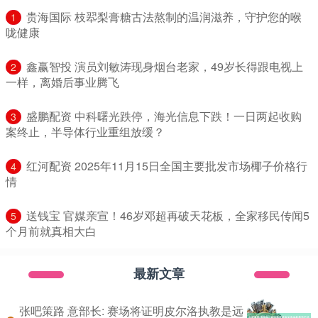
​贵海国际 枝翆梨膏糖古法熬制的温润滋养，守护您的喉
1
咙健康
​鑫赢智投 演员刘敏涛现身烟台老家，49岁长得跟电视上
2
一样，离婚后事业腾飞
​盛鹏配资 中科曙光跌停，海光信息下跌！一日两起收购
3
案终止，半导体行业重组放缓？
​红河配资 2025年11月15日全国主要批发市场椰子价格行
4
情
​送钱宝 官媒亲宣！46岁邓超再破天花板，全家移民传闻5
5
个月前就真相大白
最新文章
张吧策路 意部长: 赛场将证明皮尔洛执教是远