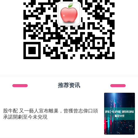
推荐资讯
股牛配 又一藝人宣布離巢，曾獲曾志偉口頭
承諾開劇至今未兌現