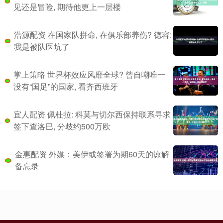
见还是冒险, 期待他更上一层楼
浩源配资 在国家队拼命, 在俱乐部养伤? 德容:
我是被队医坑了
掌上策略 世界杯效应风靡全球? 曾自嘲唯一
没有“国足”的国家, 看齐西班牙
宜人配资 佩杜拉: 科莫与切尔西保持联系寻求
签下查洛巴, 分歧约500万欧
金惠配资 外媒：美伊或签署为期60天的谅解
备忘录