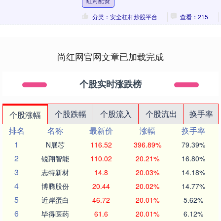
红河配资
分类：安全杠杆炒股平台
查看：215
尚红网官网文章已加载完成
个股实时涨跌榜
个股跌幅
个股流入
个股流出
换手率
个股涨幅
排名
名称
最新价
涨幅
换手率
1
N展芯
116.52
396.89%
79.39%
2
锐翔智能
110.02
20.21%
16.80%
3
志特新材
14.8
20.03%
14.18%
4
博腾股份
20.44
20.02%
14.77%
5
近岸蛋白
46.72
20.01%
5.62%
6
毕得医药
61.6
20.01%
6.12%