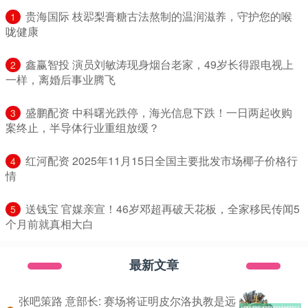
​贵海国际 枝翆梨膏糖古法熬制的温润滋养，守护您的喉
1
咙健康
​鑫赢智投 演员刘敏涛现身烟台老家，49岁长得跟电视上
2
一样，离婚后事业腾飞
​盛鹏配资 中科曙光跌停，海光信息下跌！一日两起收购
3
案终止，半导体行业重组放缓？
​红河配资 2025年11月15日全国主要批发市场椰子价格行
4
情
​送钱宝 官媒亲宣！46岁邓超再破天花板，全家移民传闻5
5
个月前就真相大白
最新文章
张吧策路 意部长: 赛场将证明皮尔洛执教是远