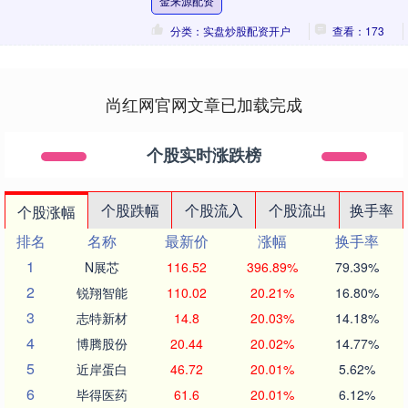
金来源配资
分类：实盘炒股配资开户
查看：173
尚红网官网文章已加载完成
个股实时涨跌榜
个股跌幅
个股流入
个股流出
换手率
个股涨幅
排名
名称
最新价
涨幅
换手率
1
N展芯
116.52
396.89%
79.39%
2
锐翔智能
110.02
20.21%
16.80%
3
志特新材
14.8
20.03%
14.18%
4
博腾股份
20.44
20.02%
14.77%
5
近岸蛋白
46.72
20.01%
5.62%
6
毕得医药
61.6
20.01%
6.12%