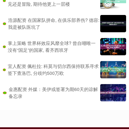
见还是冒险, 期待他更上一层楼
浩源配资 在国家队拼命, 在俱乐部养伤? 德容:
我是被队医坑了
掌上策略 世界杯效应风靡全球? 曾自嘲唯一
没有“国足”的国家, 看齐西班牙
宜人配资 佩杜拉: 科莫与切尔西保持联系寻求
签下查洛巴, 分歧约500万欧
金惠配资 外媒：美伊或签署为期60天的谅解
备忘录