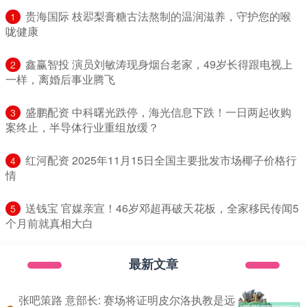
​贵海国际 枝翆梨膏糖古法熬制的温润滋养，守护您的喉
1
咙健康
​鑫赢智投 演员刘敏涛现身烟台老家，49岁长得跟电视上
2
一样，离婚后事业腾飞
​盛鹏配资 中科曙光跌停，海光信息下跌！一日两起收购
3
案终止，半导体行业重组放缓？
​红河配资 2025年11月15日全国主要批发市场椰子价格行
4
情
​送钱宝 官媒亲宣！46岁邓超再破天花板，全家移民传闻5
5
个月前就真相大白
最新文章
张吧策路 意部长: 赛场将证明皮尔洛执教是远