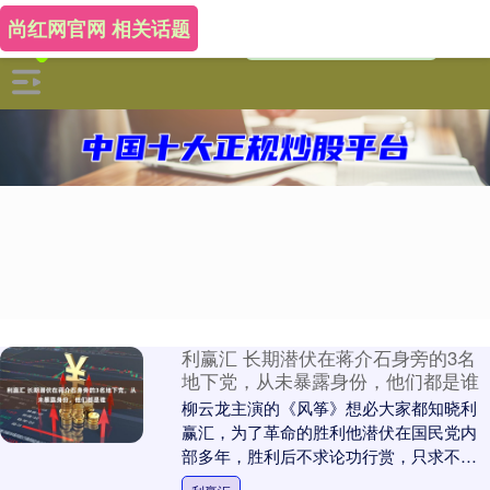
尚红网官网 相关话题
利赢汇 长期潜伏在蒋介石身旁的3名
地下党，从未暴露身份，他们都是谁
柳云龙主演的《风筝》想必大家都知晓利
赢汇，为了革命的胜利他潜伏在国民党内
部多年，胜利后不求论功行赏，只求不要
给他安一个“特务”的帽子。 其实在革命风