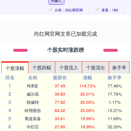
利赢汇
云激荡的年代....
分类：尚红网官网
查看：184
尚红网官网文章已加载完成
个股实时涨跌榜
个股跌幅
个股流入
个股流出
换手率
个股涨幅
排名
名称
最新价
涨幅
换手率
1
N津富
37.49
114.72%
77.46%
2
威尔高
39.83
20.01%
17.76%
3
锴威特
77.82
20.00%
1.17%
4
科翔股份
64.32
20.00%
12.21%
5
蜀道装备
33.61
19.99%
11.69%
6
中巨芯
27.85
19.99%
32.20%