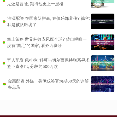
见还是冒险, 期待他更上一层楼
浩源配资 在国家队拼命, 在俱乐部养伤? 德容:
我是被队医坑了
掌上策略 世界杯效应风靡全球? 曾自嘲唯一
没有“国足”的国家, 看齐西班牙
宜人配资 佩杜拉: 科莫与切尔西保持联系寻求
签下查洛巴, 分歧约500万欧
金惠配资 外媒：美伊或签署为期60天的谅解
备忘录