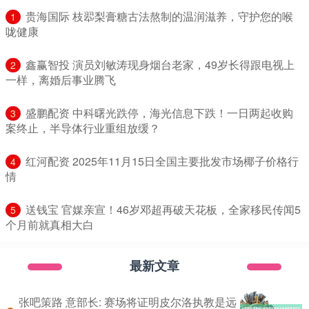
​贵海国际 枝翆梨膏糖古法熬制的温润滋养，守护您的喉
1
咙健康
​鑫赢智投 演员刘敏涛现身烟台老家，49岁长得跟电视上
2
一样，离婚后事业腾飞
​盛鹏配资 中科曙光跌停，海光信息下跌！一日两起收购
3
案终止，半导体行业重组放缓？
​红河配资 2025年11月15日全国主要批发市场椰子价格行
4
情
​送钱宝 官媒亲宣！46岁邓超再破天花板，全家移民传闻5
5
个月前就真相大白
最新文章
张吧策路 意部长: 赛场将证明皮尔洛执教是远