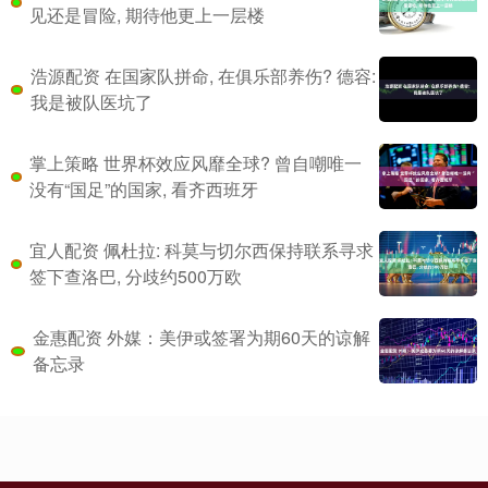
见还是冒险, 期待他更上一层楼
浩源配资 在国家队拼命, 在俱乐部养伤? 德容:
我是被队医坑了
掌上策略 世界杯效应风靡全球? 曾自嘲唯一
没有“国足”的国家, 看齐西班牙
宜人配资 佩杜拉: 科莫与切尔西保持联系寻求
签下查洛巴, 分歧约500万欧
金惠配资 外媒：美伊或签署为期60天的谅解
备忘录