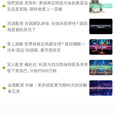
张吧策路 意部长: 赛场将证明皮尔洛执教是远
见还是冒险, 期待他更上一层楼
浩源配资 在国家队拼命, 在俱乐部养伤? 德容:
我是被队医坑了
掌上策略 世界杯效应风靡全球? 曾自嘲唯一
没有“国足”的国家, 看齐西班牙
宜人配资 佩杜拉: 科莫与切尔西保持联系寻求
签下查洛巴, 分歧约500万欧
金惠配资 外媒：美伊或签署为期60天的谅解
备忘录