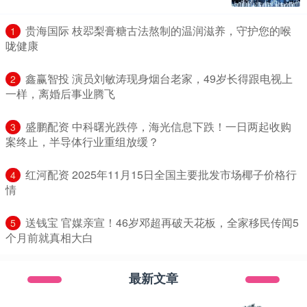
​贵海国际 枝翆梨膏糖古法熬制的温润滋养，守护您的喉
1
咙健康
​鑫赢智投 演员刘敏涛现身烟台老家，49岁长得跟电视上
2
一样，离婚后事业腾飞
​盛鹏配资 中科曙光跌停，海光信息下跌！一日两起收购
3
案终止，半导体行业重组放缓？
​红河配资 2025年11月15日全国主要批发市场椰子价格行
4
情
​送钱宝 官媒亲宣！46岁邓超再破天花板，全家移民传闻5
5
个月前就真相大白
最新文章