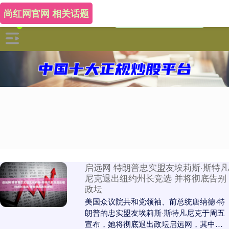
尚红网官网 相关话题
启远网 特朗普忠实盟友埃莉斯·斯特凡
尼克退出纽约州长竞选 并将彻底告别
政坛
美国众议院共和党领袖、前总统唐纳德·特
朗普的忠实盟友埃莉斯·斯特凡尼克于周五
宣布，她将彻底退出政坛启远网，其中包