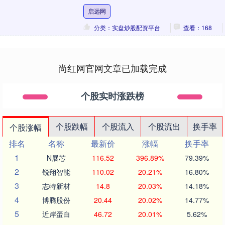
括暂停近期启动的纽约州州长竞选，以便
启远网
将更多时间投....
分类：实盘炒股配资平台
查看：168
尚红网官网文章已加载完成
个股实时涨跌榜
个股跌幅
个股流入
个股流出
换手率
个股涨幅
排名
名称
最新价
涨幅
换手率
1
N展芯
116.52
396.89%
79.39%
2
锐翔智能
110.02
20.21%
16.80%
3
志特新材
14.8
20.03%
14.18%
4
博腾股份
20.44
20.02%
14.77%
5
近岸蛋白
46.72
20.01%
5.62%