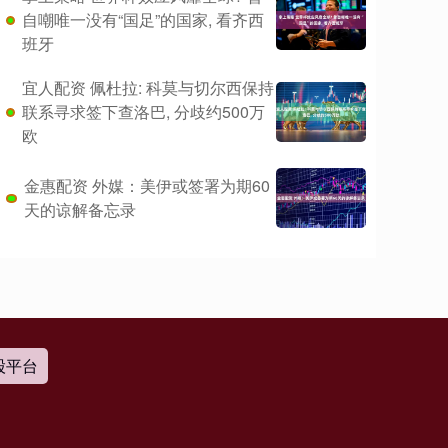
自嘲唯一没有“国足”的国家, 看齐西
班牙
宜人配资 佩杜拉: 科莫与切尔西保持
联系寻求签下查洛巴, 分歧约500万
欧
金惠配资 外媒：美伊或签署为期60
天的谅解备忘录
股平台