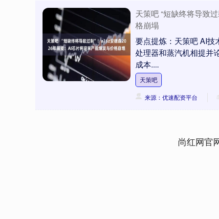
天策吧 “短缺终将导致过
格崩塌
要点提炼：天策吧 AI
处理器和蒸汽机相提并论
成本....
天策吧
来源：优速配资平台
尚红网官