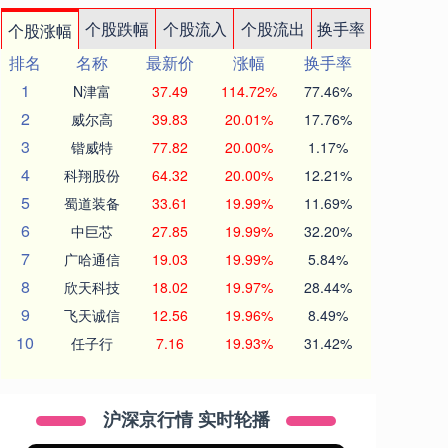
个股跌幅
个股流入
个股流出
换手率
个股涨幅
排名
名称
最新价
涨幅
换手率
1
N津富
37.49
114.72%
77.46%
2
威尔高
39.83
20.01%
17.76%
3
锴威特
77.82
20.00%
1.17%
4
科翔股份
64.32
20.00%
12.21%
5
蜀道装备
33.61
19.99%
11.69%
6
中巨芯
27.85
19.99%
32.20%
7
广哈通信
19.03
19.99%
5.84%
8
欣天科技
18.02
19.97%
28.44%
9
飞天诚信
12.56
19.96%
8.49%
10
任子行
7.16
19.93%
31.42%
沪深京行情 实时轮播