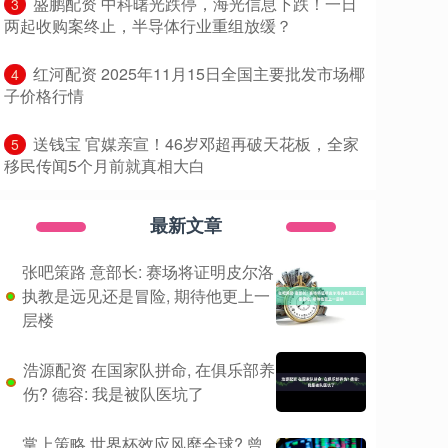
​盛鹏配资 中科曙光跌停，海光信息下跌！一日
3
两起收购案终止，半导体行业重组放缓？
​红河配资 2025年11月15日全国主要批发市场椰
4
子价格行情
​送钱宝 官媒亲宣！46岁邓超再破天花板，全家
5
移民传闻5个月前就真相大白
最新文章
张吧策路 意部长: 赛场将证明皮尔洛
执教是远见还是冒险, 期待他更上一
层楼
浩源配资 在国家队拼命, 在俱乐部养
伤? 德容: 我是被队医坑了
掌上策略 世界杯效应风靡全球? 曾