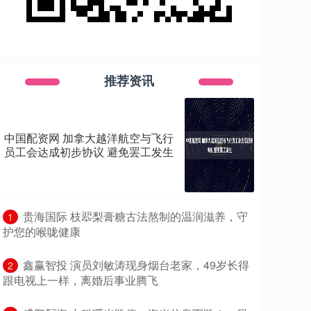
推荐资讯
中国配资网 加拿大越洋航空与飞行
员工会达成初步协议 避免罢工发生
​贵海国际 枝翆梨膏糖古法熬制的温润滋养，守
1
护您的喉咙健康
​鑫赢智投 演员刘敏涛现身烟台老家，49岁长得
2
跟电视上一样，离婚后事业腾飞