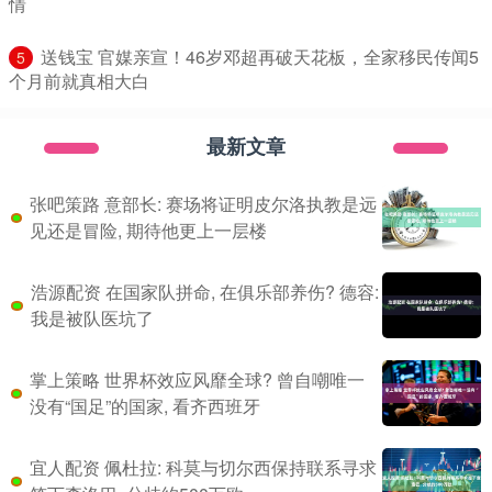
情
​送钱宝 官媒亲宣！46岁邓超再破天花板，全家移民传闻5
5
个月前就真相大白
最新文章
张吧策路 意部长: 赛场将证明皮尔洛执教是远
见还是冒险, 期待他更上一层楼
浩源配资 在国家队拼命, 在俱乐部养伤? 德容:
我是被队医坑了
掌上策略 世界杯效应风靡全球? 曾自嘲唯一
没有“国足”的国家, 看齐西班牙
宜人配资 佩杜拉: 科莫与切尔西保持联系寻求