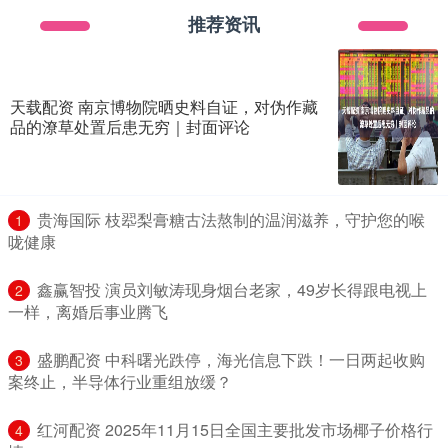
推荐资讯
天载配资 南京博物院晒史料自证，对伪作藏
品的潦草处置后患无穷｜封面评论
​贵海国际 枝翆梨膏糖古法熬制的温润滋养，守护您的喉
1
咙健康
​鑫赢智投 演员刘敏涛现身烟台老家，49岁长得跟电视上
2
一样，离婚后事业腾飞
​盛鹏配资 中科曙光跌停，海光信息下跌！一日两起收购
3
案终止，半导体行业重组放缓？
​红河配资 2025年11月15日全国主要批发市场椰子价格行
4