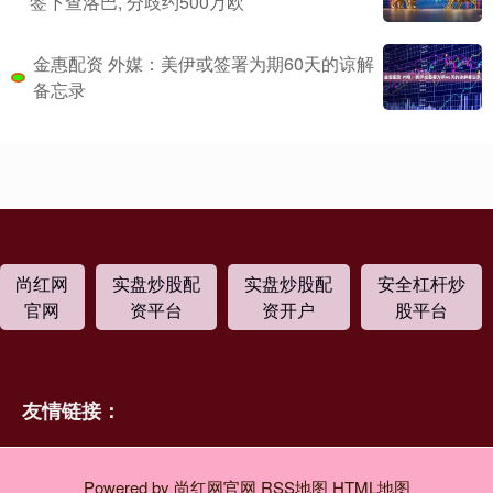
签下查洛巴, 分歧约500万欧
金惠配资 外媒：美伊或签署为期60天的谅解
备忘录
尚红网
实盘炒股配
实盘炒股配
安全杠杆炒
官网
资平台
资开户
股平台
友情链接：
Powered by
尚红网官网
RSS地图
HTML地图