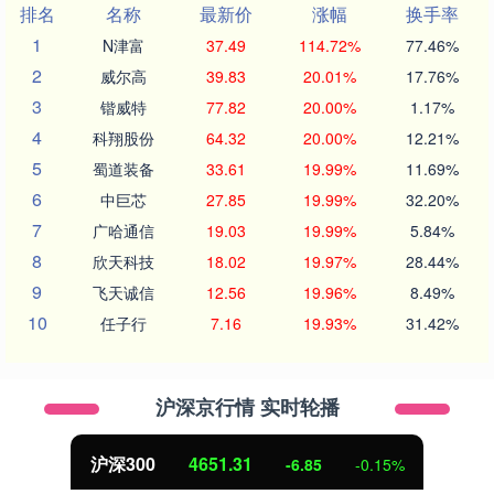
排名
名称
最新价
涨幅
换手率
1
N津富
37.49
114.72%
77.46%
2
威尔高
39.83
20.01%
17.76%
3
锴威特
77.82
20.00%
1.17%
4
科翔股份
64.32
20.00%
12.21%
5
蜀道装备
33.61
19.99%
11.69%
6
中巨芯
27.85
19.99%
32.20%
7
广哈通信
19.03
19.99%
5.84%
8
欣天科技
18.02
19.97%
28.44%
9
飞天诚信
12.56
19.96%
8.49%
10
任子行
7.16
19.93%
31.42%
沪深京行情 实时轮播
沪深300
4651.31
-6.85
-0.15%