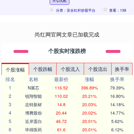
天弘忧配
原理揭秘： 弹....
分类：安全杠杆炒股平台
查看：138
尚红网官网文章已加载完成
个股实时涨跌榜
个股跌幅
个股流入
个股流出
换手率
个股涨幅
排名
名称
最新价
涨幅
换手率
1
N展芯
116.52
396.89%
79.39%
2
锐翔智能
110.02
20.21%
16.80%
3
志特新材
14.8
20.03%
14.18%
4
博腾股份
20.44
20.02%
14.77%
5
近岸蛋白
46.72
20.01%
5.62%
6
毕得医药
61.6
20.01%
6.12%