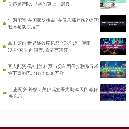
见还是冒险, 期待他更上一层楼
浩源配资 在国家队拼命, 在俱乐部养伤? 德容:
我是被队医坑了
掌上策略 世界杯效应风靡全球? 曾自嘲唯一
没有“国足”的国家, 看齐西班牙
宜人配资 佩杜拉: 科莫与切尔西保持联系寻求
签下查洛巴, 分歧约500万欧
金惠配资 外媒：美伊或签署为期60天的谅解
备忘录