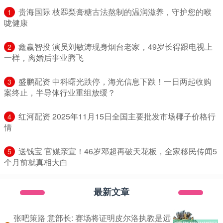
​贵海国际 枝翆梨膏糖古法熬制的温润滋养，守护您的喉
1
咙健康
​鑫赢智投 演员刘敏涛现身烟台老家，49岁长得跟电视上
2
一样，离婚后事业腾飞
​盛鹏配资 中科曙光跌停，海光信息下跌！一日两起收购
3
案终止，半导体行业重组放缓？
​红河配资 2025年11月15日全国主要批发市场椰子价格行
4
情
​送钱宝 官媒亲宣！46岁邓超再破天花板，全家移民传闻5
5
个月前就真相大白
最新文章
张吧策路 意部长: 赛场将证明皮尔洛执教是远