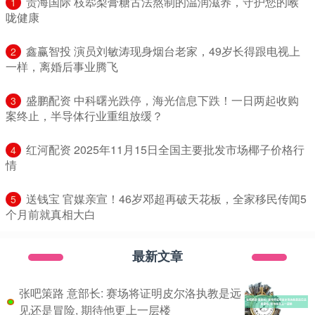
​贵海国际 枝翆梨膏糖古法熬制的温润滋养，守护您的喉
1
咙健康
​鑫赢智投 演员刘敏涛现身烟台老家，49岁长得跟电视上
2
一样，离婚后事业腾飞
​盛鹏配资 中科曙光跌停，海光信息下跌！一日两起收购
3
案终止，半导体行业重组放缓？
​红河配资 2025年11月15日全国主要批发市场椰子价格行
4
情
​送钱宝 官媒亲宣！46岁邓超再破天花板，全家移民传闻5
5
个月前就真相大白
最新文章
张吧策路 意部长: 赛场将证明皮尔洛执教是远
见还是冒险, 期待他更上一层楼