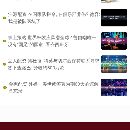
浩源配资 在国家队拼命, 在俱乐部养伤? 德容:
我是被队医坑了
掌上策略 世界杯效应风靡全球? 曾自嘲唯一
没有“国足”的国家, 看齐西班牙
宜人配资 佩杜拉: 科莫与切尔西保持联系寻求
签下查洛巴, 分歧约500万欧
金惠配资 外媒：美伊或签署为期60天的谅解
备忘录