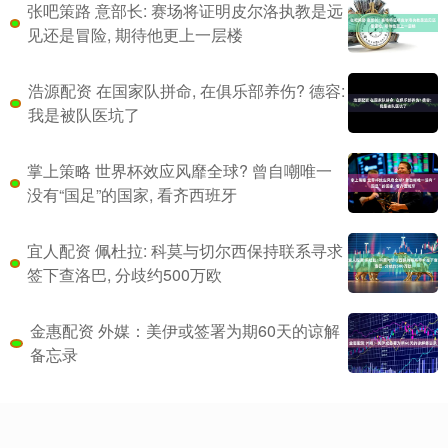
张吧策路 意部长: 赛场将证明皮尔洛执教是远
见还是冒险, 期待他更上一层楼
浩源配资 在国家队拼命, 在俱乐部养伤? 德容:
我是被队医坑了
掌上策略 世界杯效应风靡全球? 曾自嘲唯一
没有“国足”的国家, 看齐西班牙
宜人配资 佩杜拉: 科莫与切尔西保持联系寻求
签下查洛巴, 分歧约500万欧
金惠配资 外媒：美伊或签署为期60天的谅解
备忘录