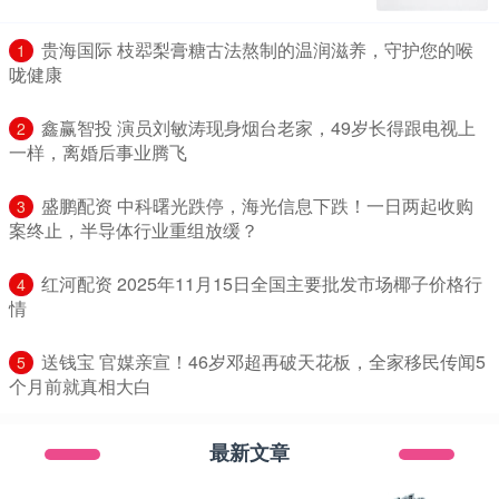
​贵海国际 枝翆梨膏糖古法熬制的温润滋养，守护您的喉
1
咙健康
​鑫赢智投 演员刘敏涛现身烟台老家，49岁长得跟电视上
2
一样，离婚后事业腾飞
​盛鹏配资 中科曙光跌停，海光信息下跌！一日两起收购
3
案终止，半导体行业重组放缓？
​红河配资 2025年11月15日全国主要批发市场椰子价格行
4
情
​送钱宝 官媒亲宣！46岁邓超再破天花板，全家移民传闻5
5
个月前就真相大白
最新文章