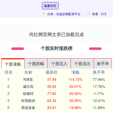
之后她从零开始鑫赢智投，凭借《》《琅
鑫赢智投
琊榜》等....
分类：实盘炒股配资平台
查看：215
尚红网官网文章已加载完成
个股实时涨跌榜
个股跌幅
个股流入
个股流出
换手率
个股涨幅
排名
名称
最新价
涨幅
换手率
1
N津富
37.49
114.72%
77.46%
2
威尔高
39.83
20.01%
17.76%
3
锴威特
77.82
20.00%
1.17%
4
科翔股份
64.32
20.00%
12.21%
5
蜀道装备
33.61
19.99%
11.69%