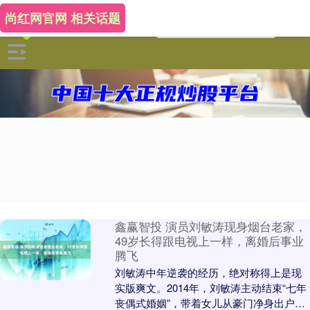
尚红网官网 相关话题
鑫赢智投 演员刘敏涛现身烟台老家，
49岁长得跟电视上一样，离婚后事业
腾飞
刘敏涛中年逆袭的经历，绝对称得上是现
实版爽文。2014年，刘敏涛主动结束“七年
丧偶式婚姻”，带着女儿从豪门净身出户，