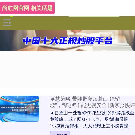
尚红网官网 相关话题
至慧策略 带娃野爬岳麓山“绝望
坡”，“练胆”不能无视安全 |新京报快评
▲岳麓山一处被称作“绝望坡”的野爬路线至
慧策略，成了网红打卡点。图/潇湘晨报
“小孩灵活得很，大人能爬上去小孩肯定可
以！” 据紫牛新闻报道，这段时间，湖南长