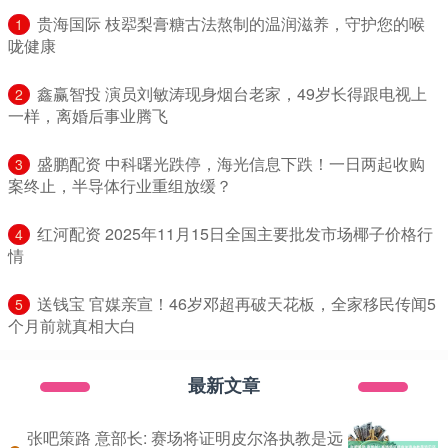
​贵海国际 枝翆梨膏糖古法熬制的温润滋养，守护您的喉
1
咙健康
​鑫赢智投 演员刘敏涛现身烟台老家，49岁长得跟电视上
2
一样，离婚后事业腾飞
​盛鹏配资 中科曙光跌停，海光信息下跌！一日两起收购
3
案终止，半导体行业重组放缓？
​红河配资 2025年11月15日全国主要批发市场椰子价格行
4
情
​送钱宝 官媒亲宣！46岁邓超再破天花板，全家移民传闻5
5
个月前就真相大白
最新文章
张吧策路 意部长: 赛场将证明皮尔洛执教是远