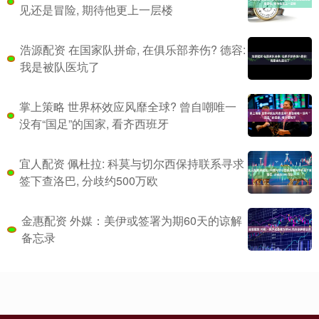
见还是冒险, 期待他更上一层楼
浩源配资 在国家队拼命, 在俱乐部养伤? 德容:
我是被队医坑了
掌上策略 世界杯效应风靡全球? 曾自嘲唯一
没有“国足”的国家, 看齐西班牙
宜人配资 佩杜拉: 科莫与切尔西保持联系寻求
签下查洛巴, 分歧约500万欧
金惠配资 外媒：美伊或签署为期60天的谅解
备忘录