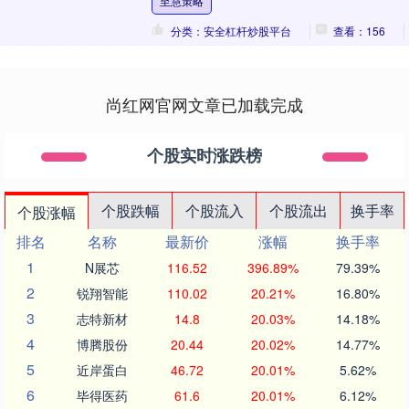
至慧策略
沙岳....
分类：安全杠杆炒股平台
查看：156
尚红网官网文章已加载完成
个股实时涨跌榜
个股跌幅
个股流入
个股流出
换手率
个股涨幅
排名
名称
最新价
涨幅
换手率
1
N展芯
116.52
396.89%
79.39%
2
锐翔智能
110.02
20.21%
16.80%
3
志特新材
14.8
20.03%
14.18%
4
博腾股份
20.44
20.02%
14.77%
5
近岸蛋白
46.72
20.01%
5.62%
6
毕得医药
61.6
20.01%
6.12%