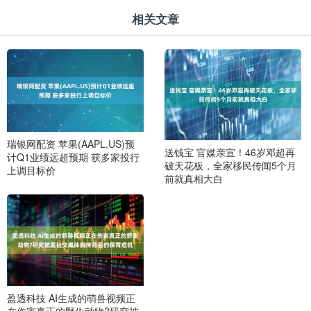
相关文章
瑞银网配资 苹果(AAPL.US)预
送钱宝 官媒亲宣！46岁邓超再
计Q1业绩远超预期 获多家投行
破天花板，全家移民传闻5个月
上调目标价
前就真相大白
盈透科技 AI生成的萌兽视频正
在伤害真正的野生动物?研究披