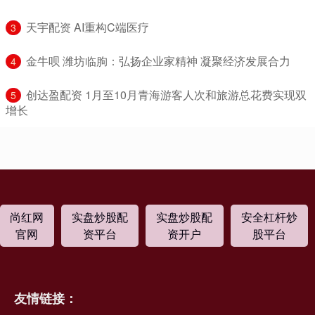
​天宇配资 AI重构C端医疗
3
​金牛呗 潍坊临朐：弘扬企业家精神 凝聚经济发展合力
4
​创达盈配资 1月至10月青海游客人次和旅游总花费实现双
5
增长
尚红网
实盘炒股配
实盘炒股配
安全杠杆炒
官网
资平台
资开户
股平台
友情链接：