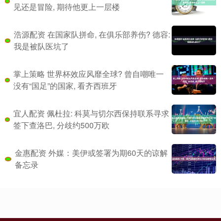
见还是冒险, 期待他更上一层楼
浩源配资 在国家队拼命, 在俱乐部养伤? 德容:
我是被队医坑了
掌上策略 世界杯效应风靡全球? 曾自嘲唯一
没有“国足”的国家, 看齐西班牙
宜人配资 佩杜拉: 科莫与切尔西保持联系寻求
签下查洛巴, 分歧约500万欧
金惠配资 外媒：美伊或签署为期60天的谅解
备忘录