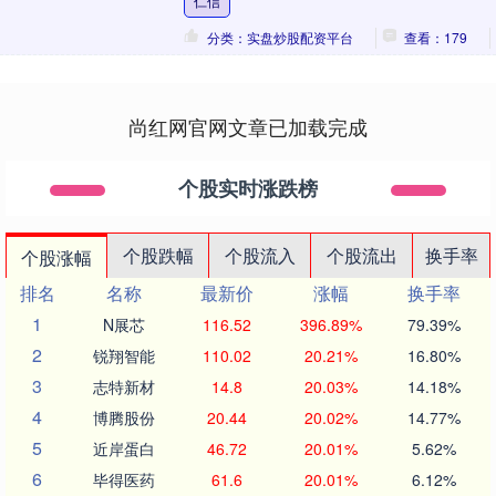
仁信
策的力度....
分类：实盘炒股配资平台
查看：179
尚红网官网文章已加载完成
个股实时涨跌榜
个股跌幅
个股流入
个股流出
换手率
个股涨幅
排名
名称
最新价
涨幅
换手率
1
N展芯
116.52
396.89%
79.39%
2
锐翔智能
110.02
20.21%
16.80%
3
志特新材
14.8
20.03%
14.18%
4
博腾股份
20.44
20.02%
14.77%
5
近岸蛋白
46.72
20.01%
5.62%
6
毕得医药
61.6
20.01%
6.12%