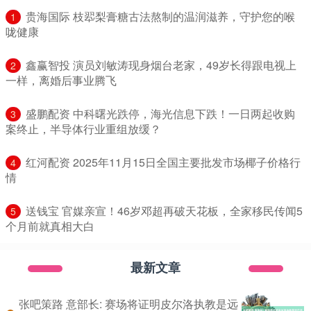
​贵海国际 枝翆梨膏糖古法熬制的温润滋养，守护您的喉
1
咙健康
​鑫赢智投 演员刘敏涛现身烟台老家，49岁长得跟电视上
2
一样，离婚后事业腾飞
​盛鹏配资 中科曙光跌停，海光信息下跌！一日两起收购
3
案终止，半导体行业重组放缓？
​红河配资 2025年11月15日全国主要批发市场椰子价格行
4
情
​送钱宝 官媒亲宣！46岁邓超再破天花板，全家移民传闻5
5
个月前就真相大白
最新文章
张吧策路 意部长: 赛场将证明皮尔洛执教是远