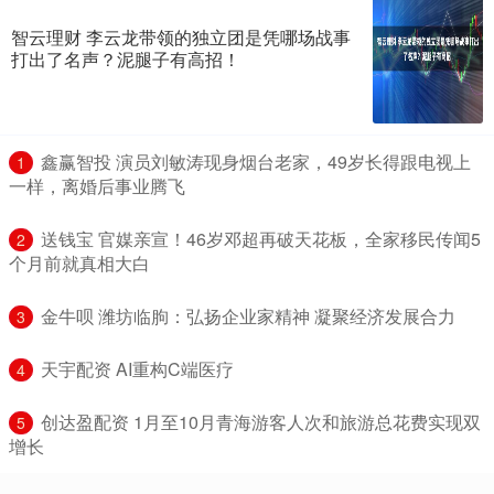
智云理财 李云龙带领的独立团是凭哪场战事
打出了名声？泥腿子有高招！
​鑫赢智投 演员刘敏涛现身烟台老家，49岁长得跟电视上
1
一样，离婚后事业腾飞
​送钱宝 官媒亲宣！46岁邓超再破天花板，全家移民传闻5
2
个月前就真相大白
​金牛呗 潍坊临朐：弘扬企业家精神 凝聚经济发展合力
3
​天宇配资 AI重构C端医疗
4
​创达盈配资 1月至10月青海游客人次和旅游总花费实现双
5
增长