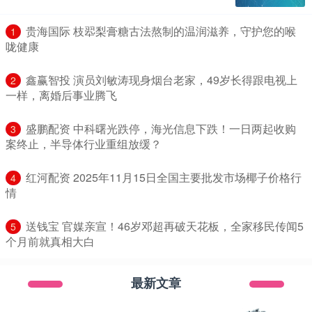
​贵海国际 枝翆梨膏糖古法熬制的温润滋养，守护您的喉
1
咙健康
​鑫赢智投 演员刘敏涛现身烟台老家，49岁长得跟电视上
2
一样，离婚后事业腾飞
​盛鹏配资 中科曙光跌停，海光信息下跌！一日两起收购
3
案终止，半导体行业重组放缓？
​红河配资 2025年11月15日全国主要批发市场椰子价格行
4
情
​送钱宝 官媒亲宣！46岁邓超再破天花板，全家移民传闻5
5
个月前就真相大白
最新文章