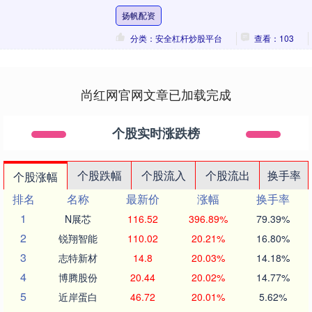
际政治从来不会是“打工人讨薪”的简单逻
扬帆配资
辑，判断这件....
分类：安全杠杆炒股平台
查看：103
尚红网官网文章已加载完成
个股实时涨跌榜
个股跌幅
个股流入
个股流出
换手率
个股涨幅
排名
名称
最新价
涨幅
换手率
1
N展芯
116.52
396.89%
79.39%
2
锐翔智能
110.02
20.21%
16.80%
3
志特新材
14.8
20.03%
14.18%
4
博腾股份
20.44
20.02%
14.77%
5
近岸蛋白
46.72
20.01%
5.62%