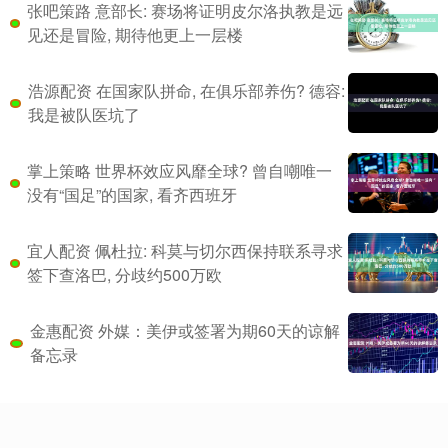
张吧策路 意部长: 赛场将证明皮尔洛执教是远
见还是冒险, 期待他更上一层楼
浩源配资 在国家队拼命, 在俱乐部养伤? 德容:
我是被队医坑了
掌上策略 世界杯效应风靡全球? 曾自嘲唯一
没有“国足”的国家, 看齐西班牙
宜人配资 佩杜拉: 科莫与切尔西保持联系寻求
签下查洛巴, 分歧约500万欧
金惠配资 外媒：美伊或签署为期60天的谅解
备忘录